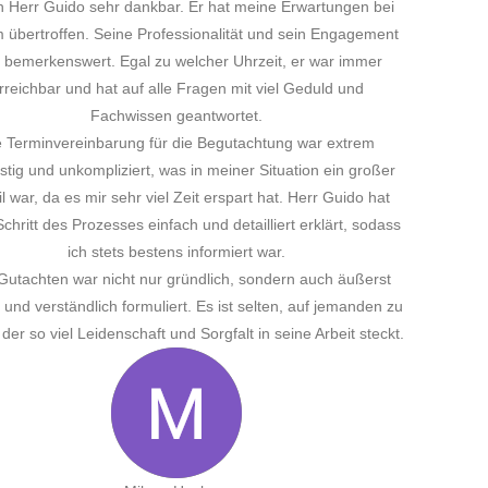
i
nt
er
t
ss
t
 zu
kt.