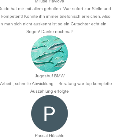
nd
o
te