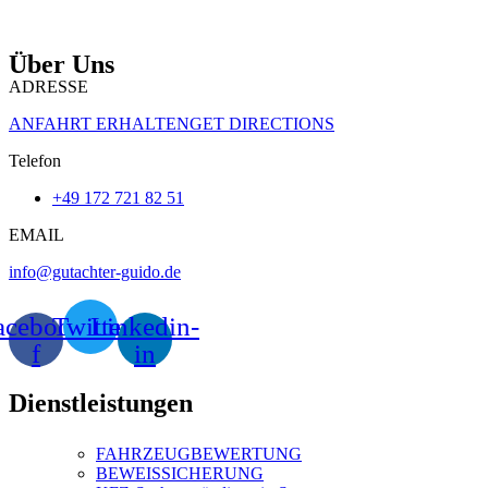
Über Uns
ADRESSE
ANFAHRT ERHALTENGET DIRECTIONS
Telefon
+49 172 721 82 51
EMAIL
info@gutachter-guido.de
acebook-
Twitter
Linkedin-
f
in
Dienstleistungen
FAHRZEUGBEWERTUNG
BEWEISSICHERUNG