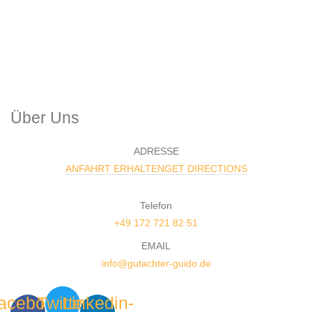
Über Uns
ADRESSE
ANFAHRT ERHALTENGET DIRECTIONS
Telefon
+49 172 721 82 51
EMAIL
info@gutachter-guido.de
acebook-
Twitter
Linkedin-