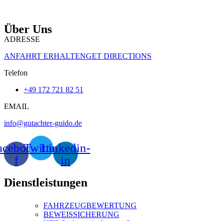
Über Uns
ADRESSE
ANFAHRT ERHALTENGET DIRECTIONS
Telefon
+49 172 721 82 51
EMAIL
info@gutachter-guido.de
acebook-
Twitter
Linkedin-
f
in
Dienstleistungen
FAHRZEUGBEWERTUNG
BEWEISSICHERUNG