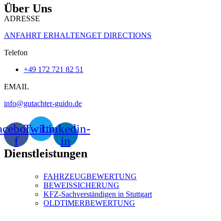
Über Uns
ADRESSE
ANFAHRT ERHALTENGET DIRECTIONS
Telefon
+49 172 721 82 51
EMAIL
info@gutachter-guido.de
acebook-
Twitter
Linkedin-
f
in
Dienstleistungen
FAHRZEUGBEWERTUNG
BEWEISSICHERUNG
KFZ-Sachverständigen in Stuttgart
OLDTIMERBEWERTUNG