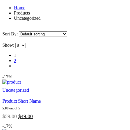
Home
Products
Uncategorized
Sort By:
Show:
1
2
-17%
Uncategorized
Product Short Name
5.00
out of 5
Original
Current
$
59.00
$
49.00
price
price
-17%
was:
is: