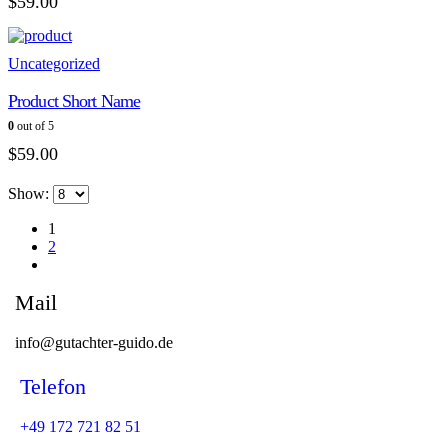
$
59.00
Uncategorized
Product Short Name
0
out of 5
$
59.00
Show:
1
2
Mail
info@gutachter-guido.de
Telefon
+49 172 721 82 51