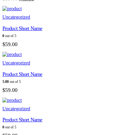
price
price
was:
is:
$59.00.
$49.00.
Uncategorized
Product Short Name
0
out of 5
$
59.00
Uncategorized
Product Short Name
5.00
out of 5
$
59.00
Uncategorized
Product Short Name
0
out of 5